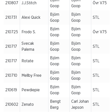
210807
J.J.Stitch
Övr V75
Goop
Goop
Björn
Björn
210731
Alexi Quick
STL
Goop
Goop
Björn
Björn
210725
Frodo S.
Övr V75
Goop
Goop
Svecak
Björn
Björn
210717
STL
Palema
Goop
Goop
Björn
Björn
210717
Rotate
STL
Goop
Goop
Björn
Björn
210710
Mellby Free
STL
Goop
Goop
Björn
Björn
210619
Pewdiepie
STL
Goop
Goop
Bengt
Carl Johan
210602
Zenato
STL
Berg
Jepson