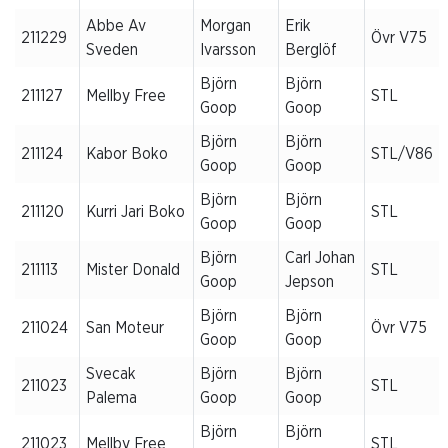
Abbe Av
Morgan
Erik
211229
Övr V75
Sveden
Ivarsson
Berglöf
Björn
Björn
211127
Mellby Free
STL
Goop
Goop
Björn
Björn
211124
Kabor Boko
STL/V86
Goop
Goop
Björn
Björn
211120
Kurri Jari Boko
STL
Goop
Goop
Björn
Carl Johan
211113
Mister Donald
STL
Goop
Jepson
Björn
Björn
211024
San Moteur
Övr V75
Goop
Goop
Svecak
Björn
Björn
211023
STL
Palema
Goop
Goop
Björn
Björn
211023
Mellby Free
STL