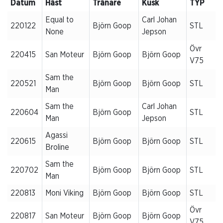
Datum
Häst
Tränare
Kusk
TYP
Equal to
Carl Johan
220122
Björn Goop
STL
None
Jepson
Övr
220415
San Moteur
Björn Goop
Björn Goop
V75
Sam the
220521
Björn Goop
Björn Goop
STL
Man
Sam the
Carl Johan
220604
Björn Goop
STL
Man
Jepson
Agassi
220615
Björn Goop
Björn Goop
STL
Broline
Sam the
220702
Björn Goop
Björn Goop
STL
Man
220813
Moni Viking
Björn Goop
Björn Goop
STL
Övr
220817
San Moteur
Björn Goop
Björn Goop
V75