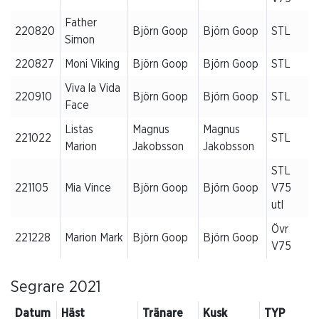
Father
220820
Björn Goop
Björn Goop
STL
Simon
220827
Moni Viking
Björn Goop
Björn Goop
STL
Viva la Vida
220910
Björn Goop
Björn Goop
STL
Face
Listas
Magnus
Magnus
221022
STL
Marion
Jakobsson
Jakobsson
STL
221105
Mia Vince
Björn Goop
Björn Goop
V75
utl
Övr
221228
Marion Mark
Björn Goop
Björn Goop
V75
Segrare 2021
Datum
Häst
Tränare
Kusk
TYP