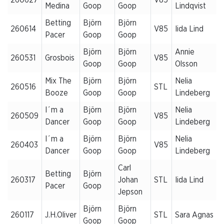
Medina
Goop
Goop
Lindqvist
Betting
Björn
Björn
260614
V85
Iida Lind
Pacer
Goop
Goop
Björn
Björn
Annie
260531
Grosbois
V85
Goop
Goop
Olsson
Mix The
Björn
Björn
Nelia
260516
STL
Booze
Goop
Goop
Lindeberg
I´m a
Björn
Björn
Nelia
260509
V85
Dancer
Goop
Goop
Lindeberg
I´m a
Björn
Björn
Nelia
260403
V85
Dancer
Goop
Goop
Lindeberg
Carl
Betting
Björn
260317
Johan
STL
Iida Lind
Pacer
Goop
Jepson
Björn
Björn
260117
J.H.Oliver
STL
Sara Agnas
Goop
Goop