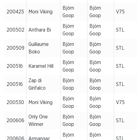
Björn
Björn
200425
Moni Viking
V75
Goop
Goop
Björn
Björn
200502
Anthara Bi
STL
Goop
Goop
Guillaume
Björn
Björn
200509
STL
Boko
Goop
Goop
Björn
Björn
200516
Karamel Hill
STL
Goop
Goop
Zap di
Björn
Björn
200516
STL
Girifalco
Goop
Goop
Björn
Björn
200530
Moni Viking
V75
Goop
Goop
Only One
Björn
Björn
200606
STL
Winner
Goop
Goop
Björn
Björn
200606
Armangac
STL