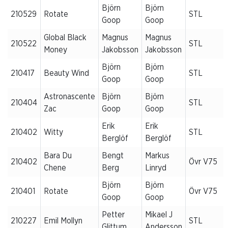
Björn
Björn
210529
Rotate
STL
Goop
Goop
Global Black
Magnus
Magnus
210522
STL
Money
Jakobsson
Jakobsson
Björn
Björn
210417
Beauty Wind
STL
Goop
Goop
Astronascente
Björn
Björn
210404
STL
Zac
Goop
Goop
Erik
Erik
210402
Witty
STL
Berglöf
Berglöf
Bara Du
Bengt
Markus
210402
Övr V75
Chene
Berg
Linryd
Björn
Björn
210401
Rotate
Övr V75
Goop
Goop
Petter
Mikael J
210227
Emil Mollyn
STL
Glittum
Andersson