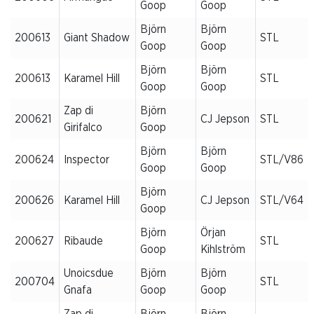
Goop
Goop
Björn
Björn
200613
Giant Shadow
STL
Goop
Goop
Björn
Björn
200613
Karamel Hill
STL
Goop
Goop
Zap di
Björn
200621
CJ Jepson
STL
Girifalco
Goop
Björn
Björn
200624
Inspector
STL/V86
Goop
Goop
Björn
200626
Karamel Hill
CJ Jepson
STL/V64
Goop
Björn
Örjan
200627
Ribaude
STL
Goop
Kihlström
Unoicsdue
Björn
Björn
200704
STL
Gnafa
Goop
Goop
Zap di
Björn
Björn