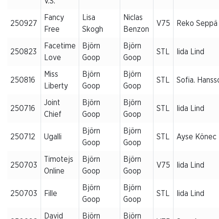
V.S.
Fancy
Lisa
Niclas
250927
V75
Reko Seppä
Free
Skogh
Benzon
Facetime
Björn
Björn
250823
STL
Iida Lind
Love
Goop
Goop
Miss
Björn
Björn
250816
STL
Sofia. Hanss
Liberty
Goop
Goop
Joint
Björn
Björn
250716
STL
Iida Lind
Chief
Goop
Goop
Björn
Björn
250712
Ugalli
STL
Ayse Könec
Goop
Goop
Timotejs
Björn
Björn
250703
V75
Iida Lind
Online
Goop
Goop
Björn
Björn
250703
Fille
STL
Iida Lind
Goop
Goop
David
Björn
Björn