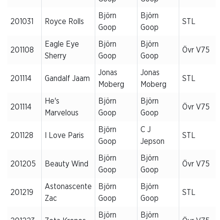
Björn
Björn
201031
Royce Rolls
STL
Goop
Goop
Eagle Eye
Björn
Björn
201108
Övr V75
Sherry
Goop
Goop
Jonas
Jonas
201114
Gandalf Jaam
STL
Moberg
Moberg
He's
Björn
Björn
201114
Övr V75
Marvelous
Goop
Goop
Björn
C J
201128
I Love Paris
STL
Goop
Jepson
Björn
Björn
201205
Beauty Wind
Övr V75
Goop
Goop
Astonascente
Björn
Björn
201219
STL
Zac
Goop
Goop
Björn
Björn