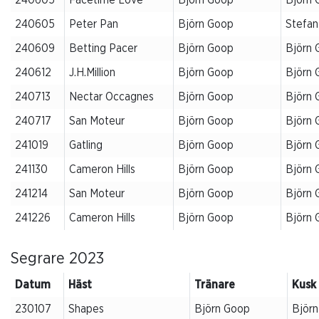
240605
Peter Pan
Björn Goop
Stefan
240609
Betting Pacer
Björn Goop
Björn 
240612
J.H.Million
Björn Goop
Björn 
240713
Nectar Occagnes
Björn Goop
Björn 
240717
San Moteur
Björn Goop
Björn 
241019
Gatling
Björn Goop
Björn 
241130
Cameron Hills
Björn Goop
Björn 
241214
San Moteur
Björn Goop
Björn 
241226
Cameron Hills
Björn Goop
Björn 
Segrare 2023
Datum
Häst
Tränare
Kusk
230107
Shapes
Björn Goop
Björ