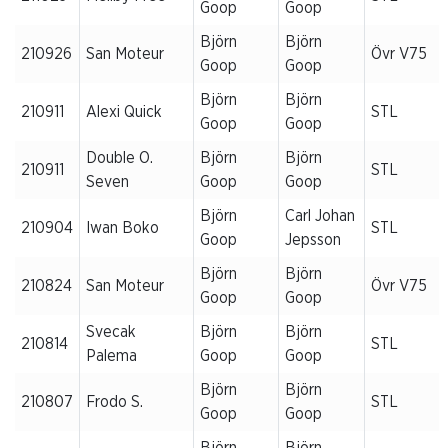
Goop
Goop
Björn
Björn
210926
San Moteur
Övr V75
Goop
Goop
Björn
Björn
210911
Alexi Quick
STL
Goop
Goop
Double O.
Björn
Björn
210911
STL
Seven
Goop
Goop
Björn
Carl Johan
210904
Iwan Boko
STL
Goop
Jepsson
Björn
Björn
210824
San Moteur
Övr V75
Goop
Goop
Svecak
Björn
Björn
210814
STL
Palema
Goop
Goop
Björn
Björn
210807
Frodo S.
STL
Goop
Goop
Björn
Björn