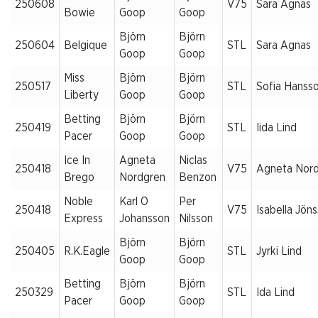
250608
V75
Sara Agnas
Bowie
Goop
Goop
Björn
Björn
250604
Belgique
STL
Sara Agnas
Goop
Goop
Miss
Björn
Björn
250517
STL
Sofia Hanss
Liberty
Goop
Goop
Betting
Björn
Björn
250419
STL
Iida Lind
Pacer
Goop
Goop
Ice In
Agneta
Niclas
250418
V75
Agneta Nor
Brego
Nordgren
Benzon
Noble
Karl O
Per
250418
V75
Isabella Jön
Express
Johansson
Nilsson
Björn
Björn
250405
R.K.Eagle
STL
Jyrki Lind
Goop
Goop
Betting
Björn
Björn
250329
STL
Ida Lind
Pacer
Goop
Goop