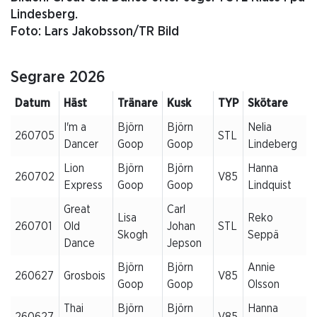
Lindesberg.
Foto: Lars Jakobsson/TR Bild
Segrare 2026
Datum
Häst
Tränare
Kusk
TYP
Skötare
I'm a
Björn
Björn
Nelia
260705
STL
Dancer
Goop
Goop
Lindeberg
Lion
Björn
Björn
Hanna
260702
V85
Express
Goop
Goop
Lindquist
Great
Carl
Lisa
Reko
260701
Old
Johan
STL
Skogh
Seppä
Dance
Jepson
Björn
Björn
Annie
260627
Grosbois
V85
Goop
Goop
Olsson
Thai
Björn
Björn
Hanna
260627
V85