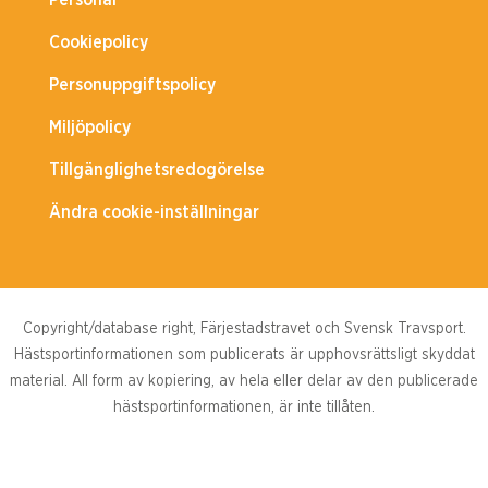
Personal
Cookiepolicy
Personuppgiftspolicy
Miljöpolicy
Tillgänglighetsredogörelse
Ändra cookie-inställningar
Copyright/database right, Färjestadstravet och Svensk Travsport.
Hästsportinformationen som publicerats är upphovsrättsligt skyddat
material. All form av kopiering, av hela eller delar av den publicerade
hästsportinformationen, är inte tillåten.