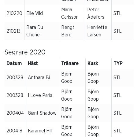
Maria
Peter
210220
Elle Vild
STL
Carlsson
Ådefors
Bara Du
Bengt
Henriette
210213
STL
Chene
Berg
Larsen
Segrare 2020
Datum
Häst
Tränare
Kusk
TYP
Björn
Björn
200328
Anthara Bi
STL
Goop
Goop
Björn
Björn
200328
I Love Paris
STL
Goop
Goop
Björn
Björn
200404
Giant Shadow
STL
Goop
Goop
Björn
Björn
200418
Karamel Hill
STL
Goop
Goop