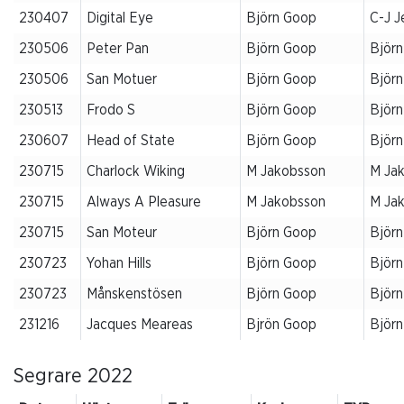
230407
Digital Eye
Björn Goop
C-J J
230506
Peter Pan
Björn Goop
Björ
230506
San Motuer
Björn Goop
Björ
230513
Frodo S
Björn Goop
Björ
230607
Head of State
Björn Goop
Björ
230715
Charlock Wiking
M Jakobsson
M Ja
230715
Always A Pleasure
M Jakobsson
M Ja
230715
San Moteur
Björn Goop
Björ
230723
Yohan Hills
Björn Goop
Björ
230723
Månskenstösen
Björn Goop
Björ
231216
Jacques Meareas
Bjrön Goop
Björ
Segrare 2022