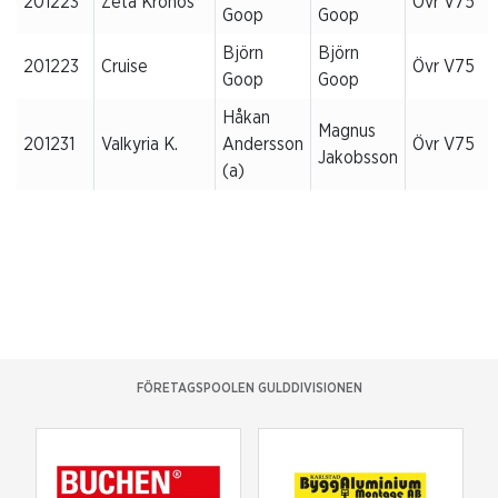
201223
Zeta Kronos
Övr V75
Goop
Goop
Björn
Björn
201223
Cruise
Övr V75
Goop
Goop
Håkan
Magnus
201231
Valkyria K.
Andersson
Övr V75
Jakobsson
(a)
FÖRETAGSPOOLEN GULDDIVISIONEN