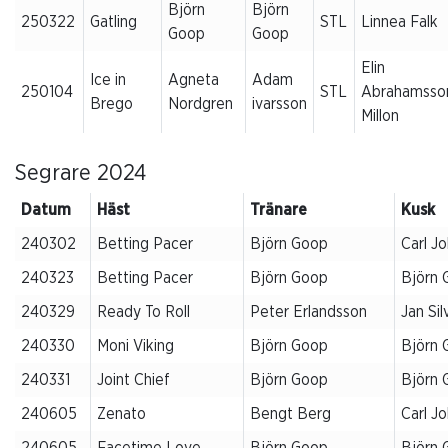
Björn
Björn
250322
Gatling
STL
Linnea Falk
Goop
Goop
Elin
Ice in
Agneta
Adam
250104
STL
Abrahamsson
Brego
Nordgren
ivarsson
Millon
Segrare 2024
Datum
Häst
Tränare
Kusk
240302
Betting Pacer
Björn Goop
Carl J
240323
Betting Pacer
Björn Goop
Björn 
240329
Ready To Roll
Peter Erlandsson
Jan Sil
240330
Moni Viking
Björn Goop
Björn 
240331
Joint Chief
Björn Goop
Björn 
240605
Zenato
Bengt Berg
Carl J
240605
Facetime Love
Björn Goop
Björn 