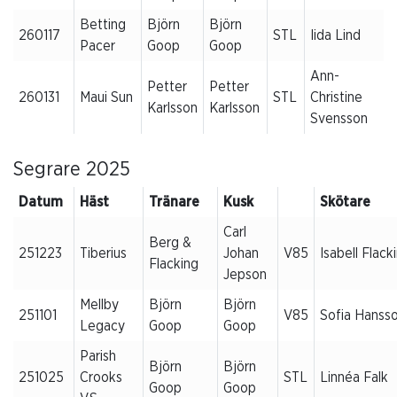
Betting
Björn
Björn
260117
STL
Iida Lind
Pacer
Goop
Goop
Ann-
Petter
Petter
260131
Maui Sun
STL
Christine
Karlsson
Karlsson
Svensson
Segrare 2025
Datum
Häst
Tränare
Kusk
Skötare
Carl
Berg &
251223
Tiberius
Johan
V85
Isabell Flack
Flacking
Jepson
Mellby
Björn
Björn
251101
V85
Sofia Hanss
Legacy
Goop
Goop
Parish
Björn
Björn
251025
Crooks
STL
Linnéa Falk
Goop
Goop