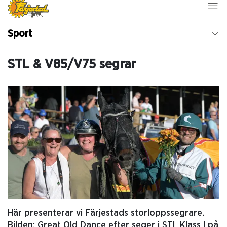
Sport
STL & V85/V75 segrar
Här presenterar vi Färjestads storloppssegrare.
Bilden: Great Old Dance efter seger i STL Klass I på