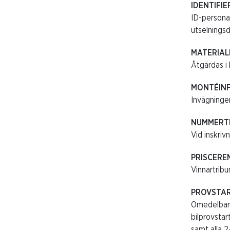
IDENTIFIE
ID-personal
utselningsd
MATERIAL
Åtgärdas i 
MONTÉIN
Invägningen
NUMMERT
Vid inskriv
PRISCERE
Vinnartribu
PROVSTA
Omedelbart 
bilprovstar
samt alla 2