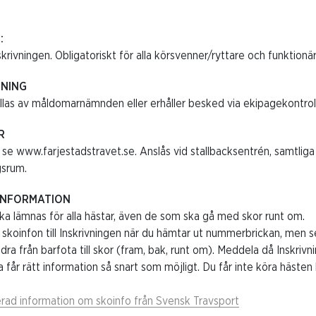
:
skrivningen. Obligatoriskt för alla körsvenner/ryttare och funktionär
NING
llas av måldomarnämnden eller erhåller besked via ekipagekontroll
R
 se www.farjestadstravet.se. Anslås vid stallbacksentrén, samtliga 
srum.
INFORMATION
ska lämnas för alla hästar, även de som ska gå med skor runt om.
skoinfon till Inskrivningen när du hämtar ut nummerbrickan, men se
ndra från barfota till skor (fram, bak, runt om). Meddela då Inskriv
a får rätt information så snart som möjligt. Du får inte köra häst
erad information om skoinfo från Svensk Travsport