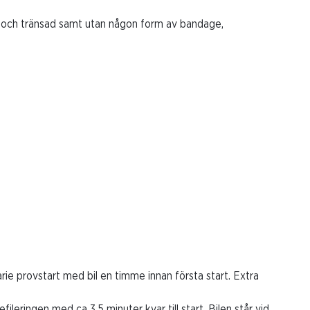
and och tränsad samt utan någon form av bandage,
ie provstart med bil en timme innan första start. Extra
fileringen med ca 3,5 minuter kvar till start. Bilen står vid