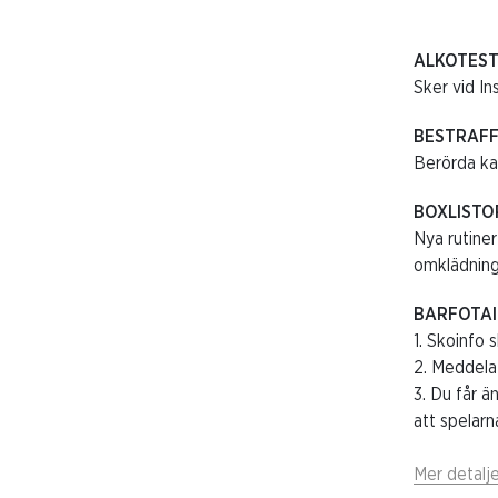
ALKOTEST
Sker vid In
BESTRAFF
Berörda ka
BOXLISTO
Nya rutiner
omklädning
BARFOTA
1. Skoinfo 
2. Meddela 
3. Du får ä
att spelarn
Mer detalj