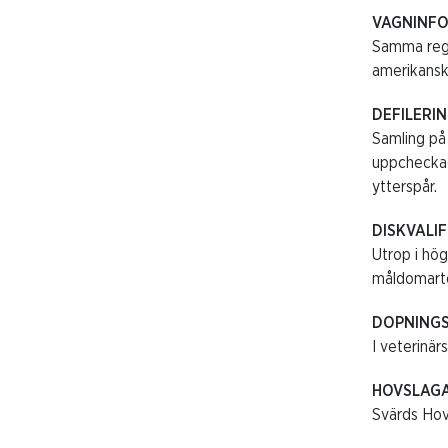
VAGNINF
Samma regle
amerikansk 
DEFILERI
Samling på 
uppcheckad
ytterspår.
DISKVALI
Utrop i hög
måldomarto
DOPNING
I veterinär
HOVSLAG
Svärds Hov