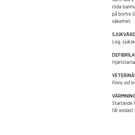
röda banma
på bortre l
säkerhet.
SJUKVÅR
Leg. sjuksk
DEFIBRIL
Hjärtstarta
VETERINÄ
Finns vid in
VÄRMNIN
Startande h
får endast 