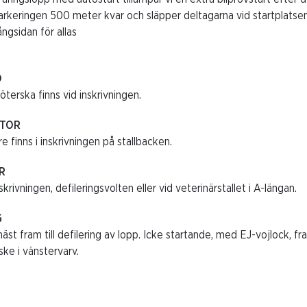
rkeringen 500 meter kvar och släpper deltagarna vid startplatsen
ångsidan för allas
D
öterska finns vid inskrivningen.
ATOR
re finns i inskrivningen på stallbacken.
R
skrivningen, defileringsvolten eller vid veterinärstallet i A-längan.
G
äst fram till defilering av lopp. Icke startande, med EJ-vojlock, fr
ske i vänstervarv.