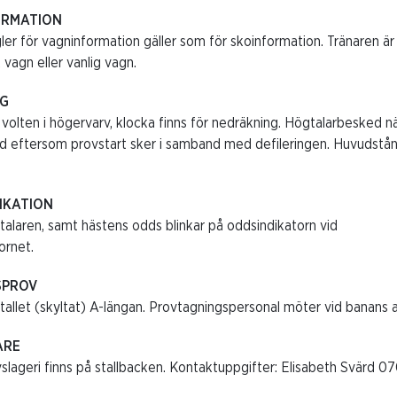
ORMATION
r för vagninformation gäller som för skoinformation. Tränaren är 
vagn eller vanlig vagn.
NG
volten i högervarv, klocka finns för nedräkning. Högtalarbesked nä
 eftersom provstart sker i samband med defileringen. Huvudstång f
FIKATION
talaren, samt hästens odds blinkar på oddsindikatorn vid
rnet.
SPROV
stallet (skyltat) A-längan. Provtagningspersonal möter vid banans a
ARE
slageri finns på stallbacken. Kontaktuppgifter: Elisabeth Svärd 