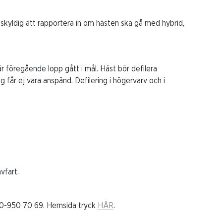
skyldig att rapportera in om hästen ska gå med hybrid,
r föregående lopp gått i mål. Häst bör defilera
år ej vara anspänd. Defilering i högervarv och i
vfart.
070-950 70 69. Hemsida tryck
HÄR
.