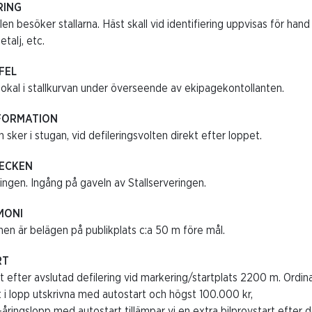
RING
en besöker stallarna. Häst skall vid identifiering uppvisas för h
etalj, etc.
FEL
lokal i stallkurvan under överseende av ekipagekontollanten.
FORMATION
 sker i stugan, vid defileringsvolten direkt efter loppet.
ECKEN
ningen. Ingång på gaveln av Stallserveringen.
MONI
nen är belägen på publikplats c:a 50 m före mål.
RT
efter avslutad defilering vid markering/startplats 2200 m. Ordinar
t i lopp utskrivna med autostart och högst 100.000 kr,
-åringslopp med autostart tillämpar vi en extra bilprovstart efter de