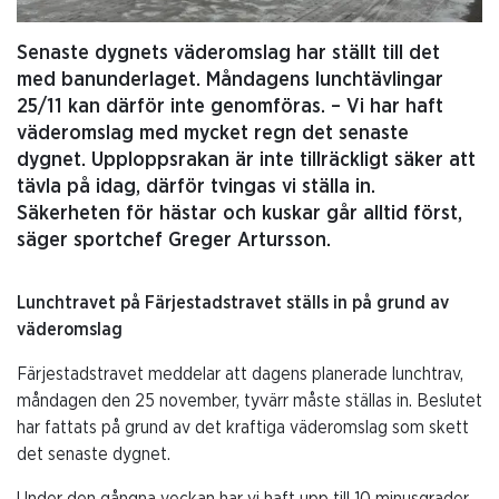
Senaste dygnets väderomslag har ställt till det
med banunderlaget. Måndagens lunchtävlingar
25/11 kan därför inte genomföras. – Vi har haft
väderomslag med mycket regn det senaste
dygnet. Upploppsrakan är inte tillräckligt säker att
tävla på idag, därför tvingas vi ställa in.
Säkerheten för hästar och kuskar går alltid först,
säger sportchef Greger Artursson.
Lunchtravet på Färjestadstravet ställs in på grund av
väderomslag
Färjestadstravet meddelar att dagens planerade lunchtrav,
måndagen den 25 november, tyvärr måste ställas in. Beslutet
har fattats på grund av det kraftiga väderomslag som skett
det senaste dygnet.
Under den gångna veckan har vi haft upp till 10 minusgrader.