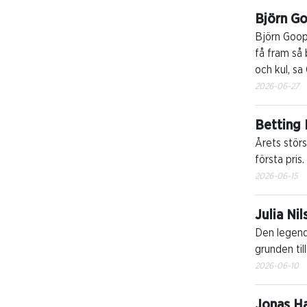
Björn G
Björn Goop
få fram så 
och kul, sa
2026-06-27
Betting 
Årets stör
första pris.
2026-06-15
Julia Ni
Den legenda
grunden til
2026-06-10
Jonas Ha