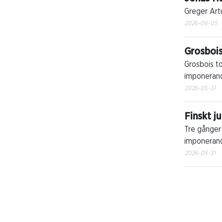
Greger Artu
2026-06-05
Grosbois
Grosbois to
imponerande
2026-05-31
Finskt j
Tre gånger 
imponerand
2026-05-31