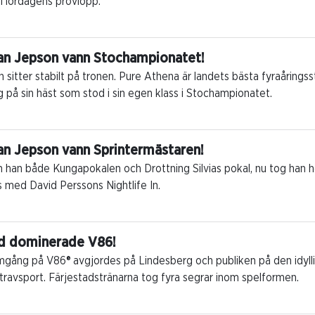
ill lördagens provlopp.
an Jepson vann Stochampionatet!
 sitter stabilt på tronen. Pure Athena är landets bästa fyraåring
ig på sin häst som stod i sin egen klass i Stochampionatet.
an Jepson vann Sprintermästaren!
n han både Kungapokalen och Drottning Silvias pokal, nu tog han h
 med David Perssons Nightlife In.
ad dominerade V86!
gång på V86® avgjordes på Lindesberg och publiken på den idylli
travsport. Färjestadstränarna tog fyra segrar inom spelformen.