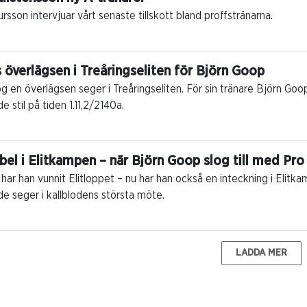
rsson intervjuar vårt senaste tillskott bland proffstränarna.
 överlägsen i Treåringseliten för Björn Goop
g en överlägsen seger i Treåringseliten. För sin tränare Björn Goo
 stil på tiden 1.11,2/2140a.
ubel i Elitkampen – när Björn Goop slog till med Pro
har han vunnit Elitloppet – nu har han också en inteckning i Elitka
e seger i kallblodens största möte.
LADDA MER