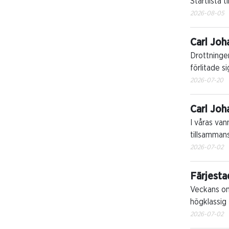
Startlista t
2026-08-05
Carl Joh
Drottningen
förlitade s
2026-07-20
Carl Joh
I våras van
tillsammans
2026-07-02
Färjest
Veckans om
högklassig 
2026-07-02