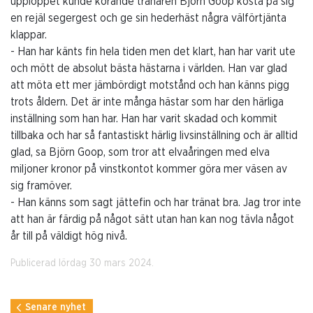
upploppet kunde körande tränaren Björn Goop kosta på sig
en rejäl segergest och ge sin hederhäst några välförtjänta
klappar.
- Han har känts fin hela tiden men det klart, han har varit ute
och mött de absolut bästa hästarna i världen. Han var glad
att möta ett mer jämbördigt motstånd och han känns pigg
trots åldern. Det är inte många hästar som har den härliga
inställning som han har. Han har varit skadad och kommit
tillbaka och har så fantastiskt härlig livsinställning och är alltid
glad, sa Björn Goop, som tror att elvaåringen med elva
miljoner kronor på vinstkontot kommer göra mer väsen av
sig framöver.
- Han känns som sagt jättefin och har tränat bra. Jag tror inte
att han är färdig på något sätt utan han kan nog tävla något
år till på väldigt hög nivå.
Publicerad lördag 30 mars 2024.
Senare nyhet