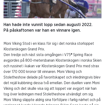
Han hade inte vunnit lopp sedan augusti 2022.
På påskaftonen var han en vinnare igen.
Moni Viking Stod i en klass för sig i det norska storloppet
Klosterskogen Grand Prix.
Den tredje och näst sista omgången i V75® Spring Race
avgjordes på 800-metersbanan Klosterskogen i norska Skien
och russinet i kakan var Klosterskogen Grand Prix med strax
över 170 000 kronor till vinnaren. Moni Viking och
Stoletheshow delade på favoritskapet och inledningsvis blev
det rejäl kubbning dessa två emellan. Den duellen vann Moni
Viking och det skulle visa sig att loppet var avgjort när han
tog över ledningen med Stoletheshow utvändigt om sig.
Moni Viking släppte aldrig sina förföljare i farlig närhet och på