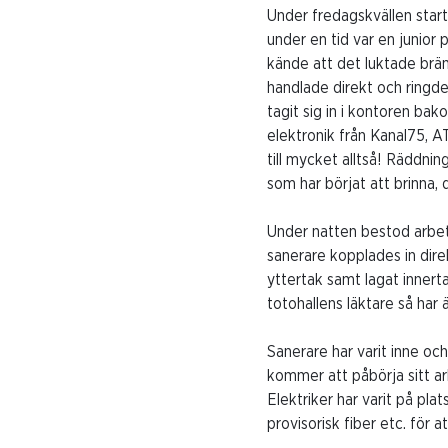
Under fredagskvällen starta
under en tid var en junior 
kände att det luktade bränt
handlade direkt och ringd
tagit sig in i kontoren bako
elektronik från Kanal75, A
till mycket alltså! Räddni
som har börjat att brinna, d
Under natten bestod arbet
sanerare kopplades in direk
yttertak samt lagat innert
totohallens läktare så har 
Sanerare har varit inne oc
kommer att påbörja sitt ar
Elektriker har varit på pl
provisorisk fiber etc. för 