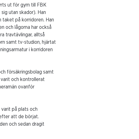
rts ut för gym till FBK
t sig utan skador). Han
ch taket på korridoren. Han
en och lågorna har också
a travtävlingar, alltså
rn samt tv-studion, hjärtat
sningsarmatur i korridoren
och försäkringsbolag samt
varit och kontrollerat
kameramän ovanför
varit på plats och
fter att de börjat.
nden och sedan dragit