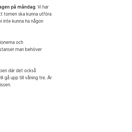
gsdagen på måndag
. Vi har
tt tornen ska kunna utföra
 vi inte kunna ha någon
sionerna och
instanser man behöver
ppen där det också
 gå upp till våning tre. Är
hissen.