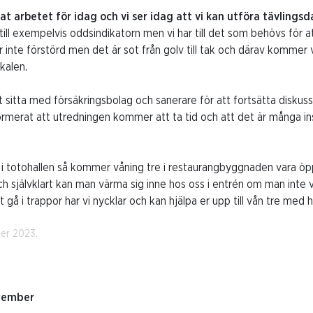
utat arbetet för idag och vi ser idag att vi kan utföra tävlin
ill exempelvis oddsindikatorn men vi har till det som behövs för a
är inte förstörd men det är sot från golv till tak och därav kommer
okalen.
sitta med försäkringsbolag och sanerare för att fortsätta diskus
formerat att utredningen kommer att ta tid och att det är många 
a i totohallen så kommer våning tre i restaurangbyggnaden vara ö
 självklart kan man värma sig inne hos oss i entrén om man inte vill
t gå i trappor har vi nycklar och kan hjälpa er upp till vån tre med 
ber 2023.
vember