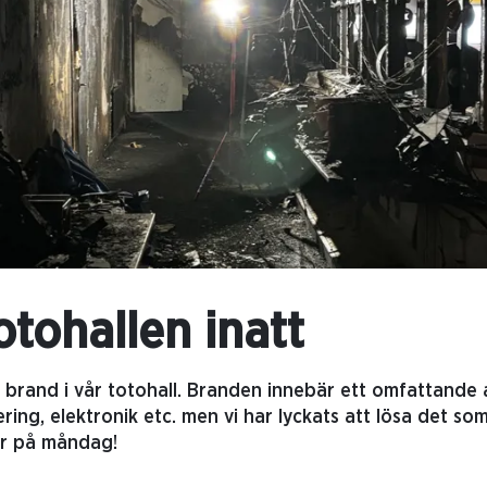
otohallen inatt
en brand i vår totohall. Branden innebär ett omfattand
ring, elektronik etc. men vi har lyckats att lösa det so
ar på måndag!