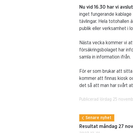
Nu vid 16.30 har vi avsl
inget fungerande kablage t
tävlingar. Hela totohallen 
publik eller verksamhet i l
Nästa vecka kommer vi att 
försäkringsbolaget har in
samla in information ifrån.
För er som brukar att sitt
kommer att finnas kiosk och
det så att man har svårt at
Publicerad lördag 25 novem
Senare nyhet
Resultat måndag 27 no