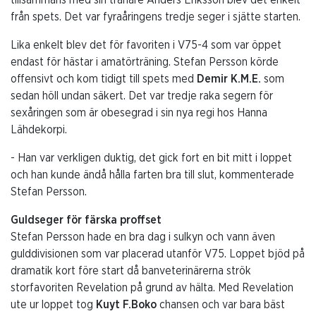
från spets. Det var fyraåringens tredje seger i sjätte starten.
Lika enkelt blev det för favoriten i V75-4 som var öppet
endast för hästar i amatörträning. Stefan Persson körde
offensivt och kom tidigt till spets med
Demir K.M.E.
som
sedan höll undan säkert. Det var tredje raka segern för
sexåringen som är obesegrad i sin nya regi hos Hanna
Lähdekorpi.
- Han var verkligen duktig, det gick fort en bit mitt i loppet
och han kunde ändå hålla farten bra till slut, kommenterade
Stefan Persson.
Guldseger för färska proffset
Stefan Persson hade en bra dag i sulkyn och vann även
gulddivisionen som var placerad utanför V75. Loppet bjöd på
dramatik kort före start då banveterinärerna strök
storfavoriten Revelation på grund av hälta. Med Revelation
ute ur loppet tog
Kuyt F.Boko
chansen och var bara bäst