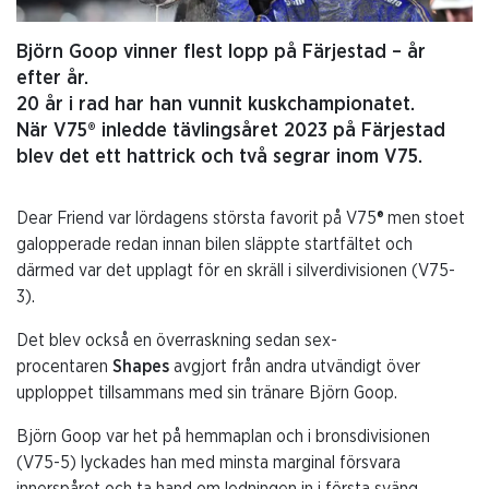
Björn Goop vinner flest lopp på Färjestad – år
efter år.
20 år i rad har han vunnit kuskchampionatet.
När V75® inledde tävlingsåret 2023 på Färjestad
blev det ett hattrick och två segrar inom V75.
Dear Friend var lördagens största favorit på V75® men stoet
galopperade redan innan bilen släppte startfältet och
därmed var det upplagt för en skräll i silverdivisionen (V75-
3).
Det blev också en överraskning sedan sex-
procentaren
Shapes
avgjort från andra utvändigt över
upploppet tillsammans med sin tränare Björn Goop.
Björn Goop var het på hemmaplan och i bronsdivisionen
(V75-5) lyckades han med minsta marginal försvara
innerspåret och ta hand om ledningen in i första sväng