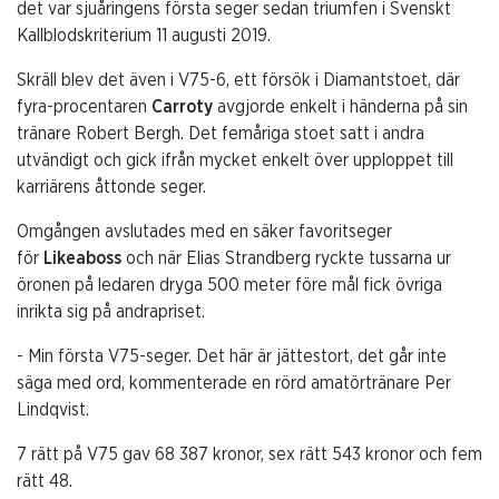
det var sjuåringens första seger sedan triumfen i Svenskt
Kallblodskriterium 11 augusti 2019.
Skräll blev det även i V75-6, ett försök i Diamantstoet, där
fyra-procentaren
Carroty
avgjorde enkelt i händerna på sin
tränare Robert Bergh. Det femåriga stoet satt i andra
utvändigt och gick ifrån mycket enkelt över upploppet till
karriärens åttonde seger.
Omgången avslutades med en säker favoritseger
för
Likeaboss
och när Elias Strandberg ryckte tussarna ur
öronen på ledaren dryga 500 meter före mål fick övriga
inrikta sig på andrapriset.
- Min första V75-seger. Det här är jättestort, det går inte
säga med ord, kommenterade en rörd amatörtränare Per
Lindqvist.
7 rätt på V75 gav 68 387 kronor, sex rätt 543 kronor och fem
rätt 48.