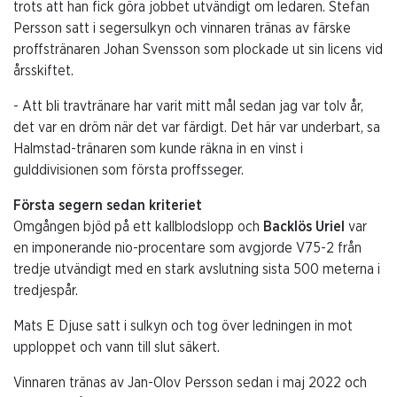
trots att han fick göra jobbet utvändigt om ledaren. Stefan
Persson satt i segersulkyn och vinnaren tränas av färske
proffstränaren Johan Svensson som plockade ut sin licens vid
årsskiftet.
- Att bli travtränare har varit mitt mål sedan jag var tolv år,
det var en dröm när det var färdigt. Det här var underbart, sa
Halmstad-tränaren som kunde räkna in en vinst i
gulddivisionen som första proffsseger.
Första segern sedan kriteriet
Omgången bjöd på ett kallblodslopp och
Backlös Uriel
var
en imponerande nio-procentare som avgjorde V75-2 från
tredje utvändigt med en stark avslutning sista 500 meterna i
tredjespår.
Mats E Djuse satt i sulkyn och tog över ledningen in mot
upploppet och vann till slut säkert.
Vinnaren tränas av Jan-Olov Persson sedan i maj 2022 och