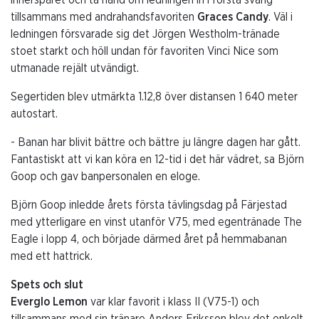
tillsammans med andrahandsfavoriten
Graces Candy
. Väl i
ledningen försvarade sig det Jörgen Westholm-tränade
stoet starkt och höll undan för favoriten Vinci Nice som
utmanade rejält utvändigt.
Segertiden blev utmärkta 1.12,8 över distansen 1 640 meter
autostart.
- Banan har blivit bättre och bättre ju längre dagen har gått.
Fantastiskt att vi kan köra en 12-tid i det här vädret, sa Björn
Goop och gav banpersonalen en eloge.
Björn Goop inledde årets första tävlingsdag på Färjestad
med ytterligare en vinst utanför V75, med egentränade The
Eagle i lopp 4, och började därmed året på hemmabanan
med ett hattrick.
Spets och slut
Everglo Lemon
var klar favorit i klass II (V75-1) och
tillsammans med sin tränare Anders Eriksson blev det enkelt