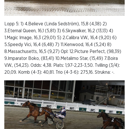
Lopp 5: 1) 4.Believe (Linda Sedström), 15,8 (4,38) 2)
3.Eternal Queen, 16,1 (5,81) 3) 6.Skywalker, 16,2 (13,13) 4)
1.Magic Image, 16,3 (29,01) 5) 2.Calibra V.W., 16,4 (9,20) 6)
5.Speedy Vici, 16,4 (6,48) 7) 11.Kenwood, 16,4 (5,24) 8)
8.Massachusetts, 16,5 (9,27) Opl: 12.Picture Perfect, (98,39)
9.Imparator Boko, (83,41) 10.Metalimo Star, (15,49) 7.Boira
V.W., (54,23). Odds: 4,38. Plats: 1,97-2,23-3,50. Tvilling (3/4):
20,09. Komb (4-3): 40,81. Trio (4-3-6): 275,16. Strukna: -.