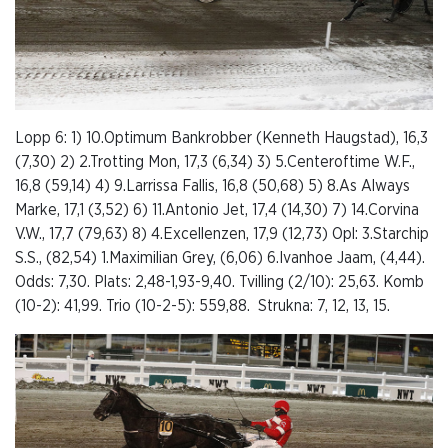
Lopp 6: 1) 10.Optimum Bankrobber (Kenneth Haugstad), 16,3
(7,30) 2) 2.Trotting Mon, 17,3 (6,34) 3) 5.Centeroftime W.F.,
16,8 (59,14) 4) 9.Larrissa Fallis, 16,8 (50,68) 5) 8.As Always
Marke, 17,1 (3,52) 6) 11.Antonio Jet, 17,4 (14,30) 7) 14.Corvina
V.W., 17,7 (79,63) 8) 4.Excellenzen, 17,9 (12,73) Opl: 3.Starchip
S.S., (82,54) 1.Maximilian Grey, (6,06) 6.Ivanhoe Jaam, (4,44).
Odds: 7,30. Plats: 2,48-1,93-9,40. Tvilling (2/10): 25,63. Komb
(10-2): 41,99. Trio (10-2-5): 559,88. Strukna: 7, 12, 13, 15.