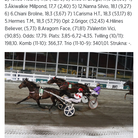
3.Åkiwalkie Millpond, 17,7 (2,40) 5) 12.Nanna Silvio, 18,1 (9,27)
6) 6.Chiani Broline, 18,3 (3,67) 7) 1.Carisma H.T., 18,3 (53,17) 8)
5.Hermes T.M., 18,3 (57,79) Opl: 2.Grigor, (52,43) 4.Hilines
Believer, (5,73) 8.Aragorn Face, (71,81) 7.Valentin Vici,
(90,85). Odds: 17,79. Plats: 3,85-6,72-4,35. Tvilling (10/11):
198,10. Komb (11-10): 366,37. Trio (11-10-9): 3401,01. Strukna: -.