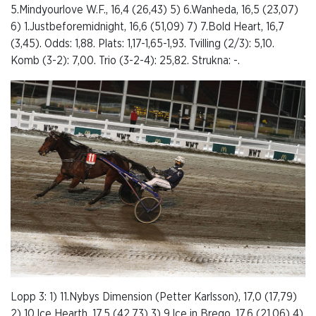
5.Mindyourlove W.F., 16,4 (26,43) 5) 6.Wanheda, 16,5 (23,07)
6) 1.Justbeforemidnight, 16,6 (51,09) 7) 7.Bold Heart, 16,7
(3,45). Odds: 1,88. Plats: 1,17-1,65-1,93. Tvilling (2/3): 5,10.
Komb (3-2): 7,00. Trio (3-2-4): 25,82. Strukna: -.
Lopp 3: 1) 11.Nybys Dimension (Petter Karlsson), 17,0 (17,79)
2) 10.Ice Hearth, 17,5 (42,73) 3) 9.Ice in Brego, 17,6 (21,06) 4)