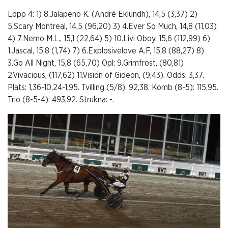
Lopp 4: 1) 8.Jalapeno K. (André Eklundh), 14,5 (3,37) 2)
5.Scary Montreal, 14,5 (96,20) 3) 4.Ever So Much, 14,8 (11,03)
4) 7.Nemo M.L., 15,1 (22,64) 5) 10.Livi Oboy, 15,6 (112,99) 6)
1.Jascal, 15,8 (1,74) 7) 6.Explosivelove A.F, 15,8 (88,27) 8)
3.Go All Night, 15,8 (65,70) Opl: 9.Grimfrost, (80,81)
2.Vivacious, (117,62) 11.Vision of Gideon, (9,43). Odds: 3,37.
Plats: 1,36-10,24-1,95. Tvilling (5/8): 92,38. Komb (8-5): 115,95.
Trio (8-5-4): 493,92. Strukna: -.