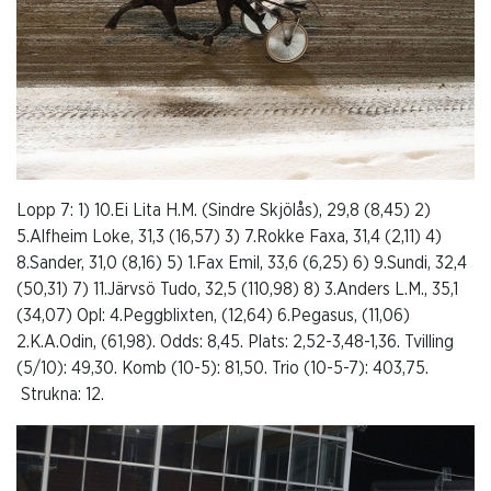
Lopp 7: 1) 10.Ei Lita H.M. (Sindre Skjölås), 29,8 (8,45) 2)
5.Alfheim Loke, 31,3 (16,57) 3) 7.Rokke Faxa, 31,4 (2,11) 4)
8.Sander, 31,0 (8,16) 5) 1.Fax Emil, 33,6 (6,25) 6) 9.Sundi, 32,4
(50,31) 7) 11.Järvsö Tudo, 32,5 (110,98) 8) 3.Anders L.M., 35,1
(34,07) Opl: 4.Peggblixten, (12,64) 6.Pegasus, (11,06)
2.K.A.Odin, (61,98). Odds: 8,45. Plats: 2,52-3,48-1,36. Tvilling
(5/10): 49,30. Komb (10-5): 81,50. Trio (10-5-7): 403,75.
Strukna: 12.