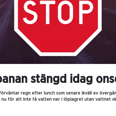
banan stängd idag ons
förväntar regn efter lunch som senare ikväll ev övergår
u för att inte få vatten ner i löplagret utan vattnet sk