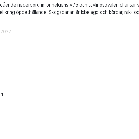
ngående nederbörd inför helgens V75 och tävlingsovalen chansar v
l kring öppethållande. Skogsbanan är isbelagd och körbar, rak- 
 2022.
ri