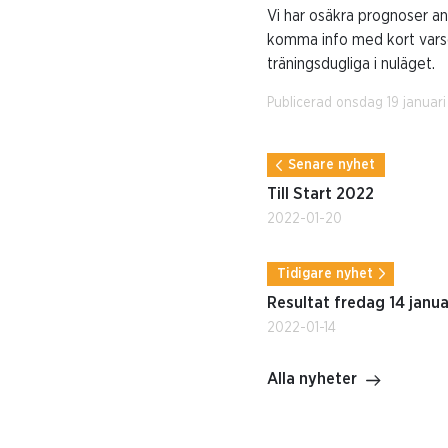
Vi har osäkra prognoser a
komma info med kort varse
träningsdugliga i nuläget.
Publicerad onsdag 19 januari
Senare nyhet
Till Start 2022
2022-01-20
Tidigare nyhet
Resultat fredag 14 janua
2022-01-14
Alla nyheter