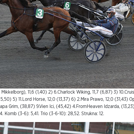
Mikkelborg), 11,6 (1,40) 2) 6.Charlock Wiking, 11,7 (6,87) 3) 10.Cruis
45,50) 5) 11.Lord Horse, 12,0 (13,37) 6) 2.Mira Prawo, 12,0 (31,43) Op
apa Grim, (38,87) 9.Vien Ici, (45,42) 4.FromHeaven Idzarda, (13,23). 
44. Komb (3-6): 5,41. Trio (3-6-10): 28,52. Strukna: 12.