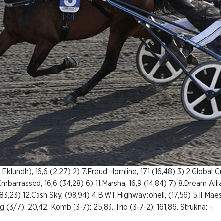
klundh), 16,6 (2,27) 2) 7.Freud Hornline, 17,1 (16,48) 3) 2.Global C
.Embarrassed, 16,6 (34,28) 6) 11.Marsha, 16,9 (14,84) 7) 8.Dream Alli
83,23) 12.Cash Sky, (98,94) 4.B.WT.Highwaytohell, (17,56) 5.Il Maest
ing (3/7): 20,42. Komb (3-7): 25,83. Trio (3-7-2): 161,86. Strukna: -.