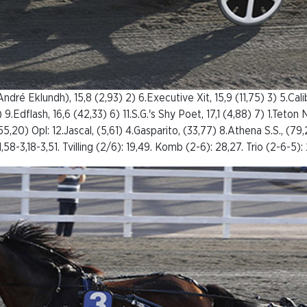
dré Eklundh), 15,8 (2,93) 2) 6.Executive Xit, 15,9 (11,75) 3) 5.Calib
 9.Edflash, 16,6 (42,33) 6) 11.S.G.'s Shy Poet, 17,1 (4,88) 7) 1.Teton N
5,20) Opl: 12.Jascal, (5,61) 4.Gasparito, (33,77) 8.Athena S.S., (79
1,58-3,18-3,51. Tvilling (2/6): 19,49. Komb (2-6): 28,27. Trio (2-6-5): 