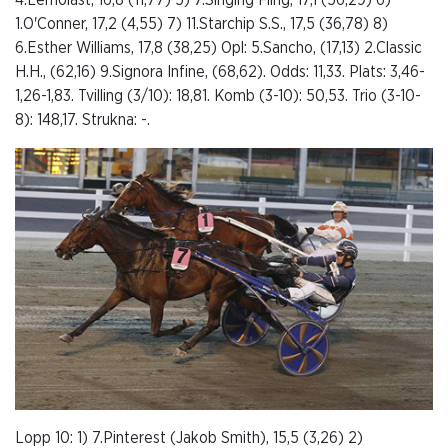
4.Lemolast, 16,8 (11,77) 5) 7.Singing Fling, 17,1 (56,29) 6)
1.O'Conner, 17,2 (4,55) 7) 11.Starchip S.S., 17,5 (36,78) 8)
6.Esther Williams, 17,8 (38,25) Opl: 5.Sancho, (17,13) 2.Classic
H.H., (62,16) 9.Signora Infine, (68,62). Odds: 11,33. Plats: 3,46-
1,26-1,83. Tvilling (3/10): 18,81. Komb (3-10): 50,53. Trio (3-10-
8): 148,17. Strukna: -.
Lopp 10: 1) 7.Pinterest (Jakob Smith), 15,5 (3,26) 2)