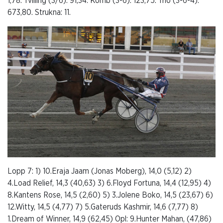
1,78. Tvilling (3/6): 91,34. Komb (3-6): 123,75. Trio (3-6-4):
673,80. Strukna: 11.
Lopp 7: 1) 10.Eraja Jaam (Jonas Moberg), 14,0 (5,12) 2)
4.Load Relief, 14,3 (40,63) 3) 6.Floyd Fortuna, 14,4 (12,95) 4)
8.Kantens Rose, 14,5 (2,60) 5) 3.Jolene Boko, 14,5 (23,67) 6)
12.Witty, 14,5 (4,77) 7) 5.Gateruds Kashmir, 14,6 (7,77) 8)
1.Dream of Winner, 14,9 (62,45) Opl: 9.Hunter Mahan, (47,86)