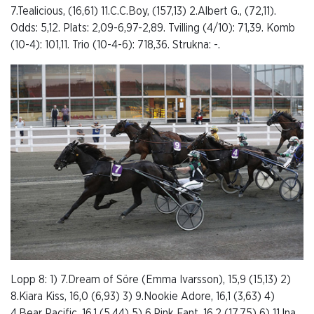
7.Tealicious, (16,61) 11.C.C.Boy, (157,13) 2.Albert G., (72,11).
Odds: 5,12. Plats: 2,09-6,97-2,89. Tvilling (4/10): 71,39. Komb
(10-4): 101,11. Trio (10-4-6): 718,36. Strukna: -.
Lopp 8: 1) 7.Dream of Söre (Emma Ivarsson), 15,9 (15,13) 2)
8.Kiara Kiss, 16,0 (6,93) 3) 9.Nookie Adore, 16,1 (3,63) 4)
4.Bear Pacific, 16,1 (5,44) 5) 6.Pink Fant, 16,2 (17,75) 6) 11.Ina