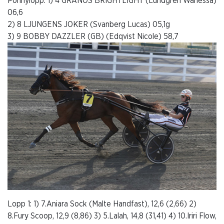
Ponnylopp: 1) 4 GRANÖS BRIGHTLIGHT (Lundgren Wanessa)
06,6
2) 8 LJUNGENS JOKER (Svanberg Lucas) 05,1g
3) 9 BOBBY DAZZLER (GB) (Edqvist Nicole) 58,7
Lopp 1: 1) 7.Aniara Sock (Malte Handfast), 12,6 (2,66) 2)
8.Fury Scoop, 12,9 (8,86) 3) 5.Lalah, 14,8 (31,41) 4) 10.Iriri Flow,