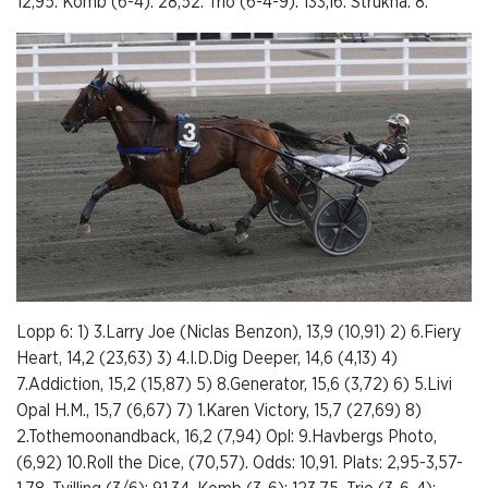
12,95. Komb (6-4): 28,52. Trio (6-4-9): 133,16. Strukna: 8.
Lopp 6: 1) 3.Larry Joe (Niclas Benzon), 13,9 (10,91) 2) 6.Fiery
Heart, 14,2 (23,63) 3) 4.I.D.Dig Deeper, 14,6 (4,13) 4)
7.Addiction, 15,2 (15,87) 5) 8.Generator, 15,6 (3,72) 6) 5.Livi
Opal H.M., 15,7 (6,67) 7) 1.Karen Victory, 15,7 (27,69) 8)
2.Tothemoonandback, 16,2 (7,94) Opl: 9.Havbergs Photo,
(6,92) 10.Roll the Dice, (70,57). Odds: 10,91. Plats: 2,95-3,57-