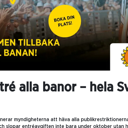
tré alla banor – hela S
erar myndigheterna att häva alla publikrestriktionerna
ch slopar entréavgiften inte bara under oktober utan he