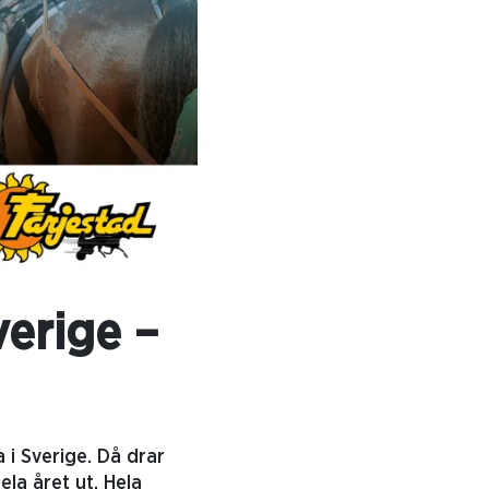
verige –
 i Sverige. Då drar
la året ut. Hela