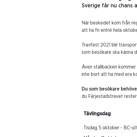
Sverige får nu chans 
När beskedet kom från reg
att ha fri entré hela oktob
Travfest 2021 blir travspor
som besökare ska känna di
Även stallbacken kommer at
inte bort att ha med era k
Du som besökare behöver b
du Färjestadstravet rester
Tävlingsdag
Tisdag 5 oktober - BC-ut