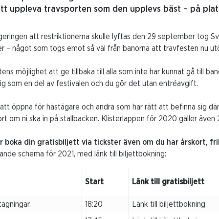
att uppleva travsporten som den upplevs bäst – på plat
eringen att restriktionerna skulle lyftas den 29 september tog S
er – något som togs emot så väl från banorna att travfesten nu utö
tens möjlighet att ge tillbaka till alla som inte har kunnat gå till 
g som en del av festivalen och du gör det utan entréavgift.
t öppna för hästägare och andra som har rätt att befinna sig där
ort om ni ska in på stallbacken. Klisterlappen för 2020 gäller även
oka din gratisbiljett via tickster även om du har årskort, fri
ande schema för 2021, med länk till biljettbokning:
Start
Länk till gratisbiljett
tagningar
18:20
Länk till biljettbokning