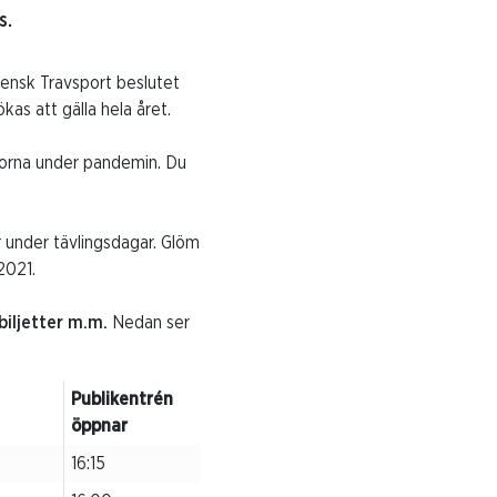
s.
vensk Travsport beslutet
kas att gälla hela året.
banorna under pandemin. Du
 under tävlingsdagar.
Glöm
 2021.
biljetter m.m.
Nedan ser
Publikentrén
öppnar
16:15