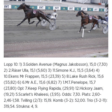
Lopp 10: 1) 3.Golden Avenue (Magnus Jakobsson), 15,0 (7,30)
2) 2.Räser Ulla, 15,1 (5,60) 3) 11.Simone K.J., 15,5 (3,64) 4)
10.Ekens Mr Frappen, 15,5 (23,39) 5) 8.Lake Rush Rick, 15,6
(55,82) 6) 6.Mr A.E., 15,6 (6,82) 7) 1.M.T.Penelope, 15,7
(23,80) Opl: 7.Keep Flying Rapida, (29,91) 12.Hickory Jaam,
(19,21) 5.Scarlet's Khaleesi, (3,95). Odds: 7,30. Plats: 2,60-
2,46-1,58. Tvilling (2/3): 15,19. Komb (3-2): 52,00. Trio (3-2-11):
319,54. Strukna: 4, 9.