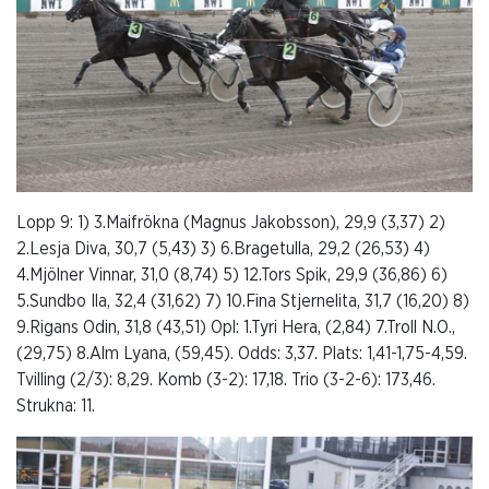
Lopp 9: 1) 3.Maifrökna (Magnus Jakobsson), 29,9 (3,37) 2)
2.Lesja Diva, 30,7 (5,43) 3) 6.Bragetulla, 29,2 (26,53) 4)
4.Mjölner Vinnar, 31,0 (8,74) 5) 12.Tors Spik, 29,9 (36,86) 6)
5.Sundbo Ila, 32,4 (31,62) 7) 10.Fina Stjernelita, 31,7 (16,20) 8)
9.Rigans Odin, 31,8 (43,51) Opl: 1.Tyri Hera, (2,84) 7.Troll N.O.,
(29,75) 8.Alm Lyana, (59,45). Odds: 3,37. Plats: 1,41-1,75-4,59.
Tvilling (2/3): 8,29. Komb (3-2): 17,18. Trio (3-2-6): 173,46.
Strukna: 11.