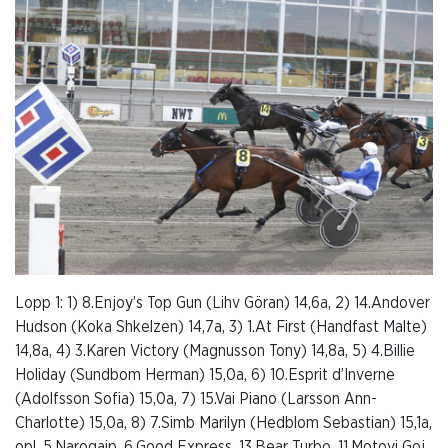
Lopp 1: 1) 8.Enjoy’s Top Gun (Lihv Göran) 14,6a, 2) 14.Andover
Hudson (Koka Shkelzen) 14,7a, 3) 1.At First (Handfast Malte)
14,8a, 4) 3.Karen Victory (Magnusson Tony) 14,8a, 5) 4.Billie
Holiday (Sundbom Herman) 15,0a, 6) 10.Esprit d’Inverne
(Adolfsson Sofia) 15,0a, 7) 15.Vai Piano (Larsson Ann-
Charlotte) 15,0a, 8) 7.Simb Marilyn (Hedblom Sebastian) 15,1a,
opl. 5.Narogaip, 6.Good Express, 13.Bear Turbo, 11.Motoyi Goj,