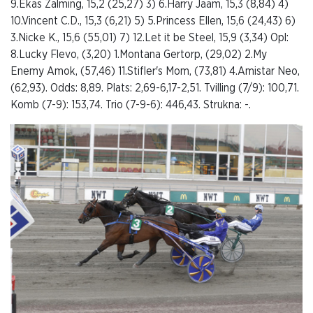
9.Ekas Zalming, 15,2 (25,27) 3) 6.Harry Jaam, 15,3 (8,84) 4)
10.Vincent C.D., 15,3 (6,21) 5) 5.Princess Ellen, 15,6 (24,43) 6)
3.Nicke K., 15,6 (55,01) 7) 12.Let it be Steel, 15,9 (3,34) Opl:
8.Lucky Flevo, (3,20) 1.Montana Gertorp, (29,02) 2.My
Enemy Amok, (57,46) 11.Stifler's Mom, (73,81) 4.Amistar Neo,
(62,93). Odds: 8,89. Plats: 2,69-6,17-2,51. Tvilling (7/9): 100,71.
Komb (7-9): 153,74. Trio (7-9-6): 446,43. Strukna: -.