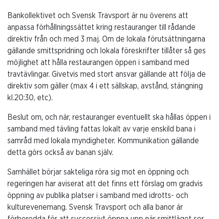
Bankollektivet och Svensk Travsport är nu överens att
anpassa förhållningssättet kring restauranger till rådande
direktiv från och med 3 maj. Om de lokala förutsättningarna
gällande smittspridning och lokala föreskrifter tillåter så ges
möjlighet att hålla restaurangen öppen i samband med
travtävlingar. Givetvis med stort ansvar gällande att följa de
direktiv som gäller (max 4 i ett sällskap, avstånd, stängning
kl.20:30, etc).
Beslut om, och när, restauranger eventuellt ska hållas öppen i
samband med tävling fattas lokalt av varje enskild bana i
samråd med lokala myndigheter. Kommunikation gällande
detta görs också av banan själv.
Samhället börjar sakteliga röra sig mot en öppning och
regeringen har aviserat att det finns ett förslag om gradvis
öppning av publika platser i samband med idrotts- och
kulturevenemang. Svensk Travsport och alla banor är
förberedda för att successivt öppna upp när smittläget ser