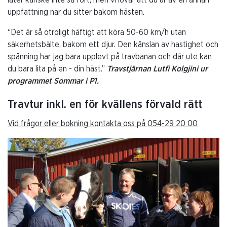
låter kanske inte så fort, men vi lovar att du är av en annan
uppfattning när du sitter bakom hästen.
“Det är så otroligt häftigt att köra 50-60 km/h utan
säkerhetsbälte, bakom ett djur. Den känslan av hastighet och
spänning har jag bara upplevt på travbanan och där ute kan
du bara lita på en - din häst.”
Travstjärnan Lutfi Kolgjini ur
programmet Sommar i P1.
Travtur inkl. en för kvällens förvald rätt
Vid frågor eller bokning kontakta oss på 054-29 20 00