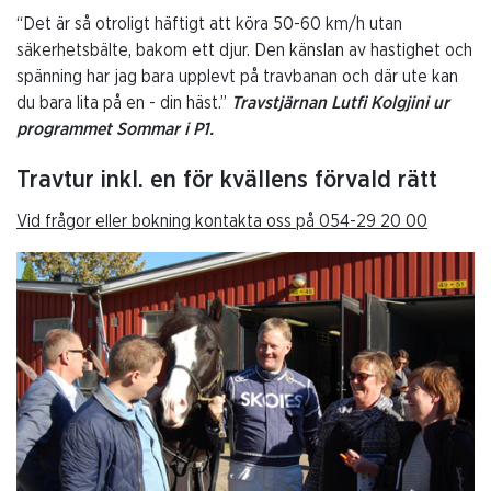
“Det är så otroligt häftigt att köra 50-60 km/h utan
säkerhetsbälte, bakom ett djur. Den känslan av hastighet och
spänning har jag bara upplevt på travbanan och där ute kan
du bara lita på en - din häst.”
Travstjärnan Lutfi Kolgjini ur
programmet Sommar i P1.
Travtur inkl. en för kvällens förvald rätt
Vid frågor eller bokning kontakta oss på 054-29 20 00