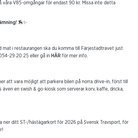
 våra V85-omgångar för endast 90 kr. Missa inte detta
tämning!
🏇✨
od mat i restaurangen ska du komma till Färjestadtravet just
 054-29 20 25 eller gå in
HÄR
för mer info.
t vara möjligt att parkera bilen på norra drive-in, först till
 även en swish & go-kiosk som serverar korv, kaffe, dricka,
a ner ditt ST-/hästägarkort för 2026 på Svensk Travsport, för
r!