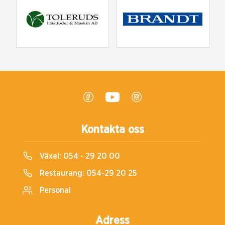
Kontakta oss
Växel:
054 - 29 20 00
Restaurang:
054-29 20 25
Personal
Adress