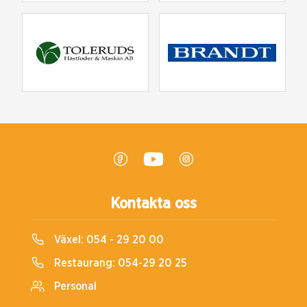
Kontakta oss
Växel:
054 - 29 20 00
Restaurang:
054-29 20 25
Personal