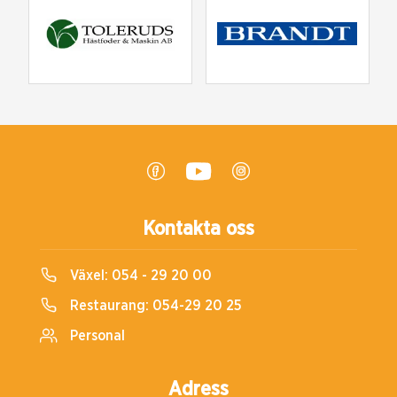
Kontakta oss
Växel:
054 - 29 20 00
Restaurang:
054-29 20 25
Personal
Adress