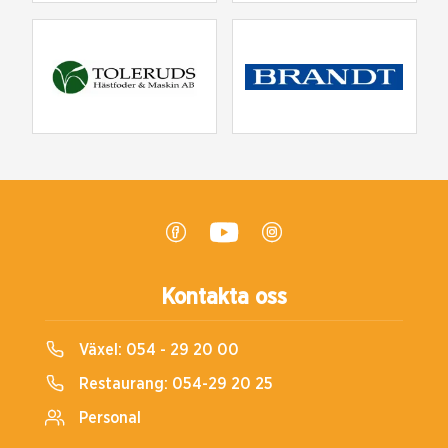
Kontakta oss
Växel:
054 - 29 20 00
Restaurang:
054-29 20 25
Personal