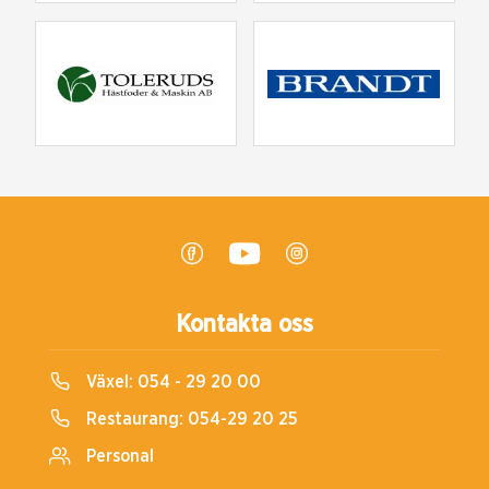
Kontakta oss
Växel:
054 - 29 20 00
Restaurang:
054-29 20 25
Personal