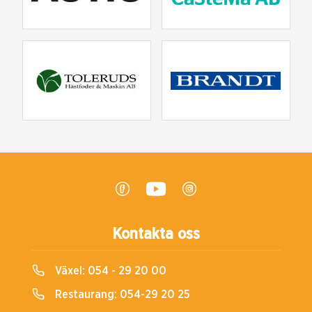
Kontakta oss
Växel:
054 - 29 20 00
Restaurang:
054-29 20 25