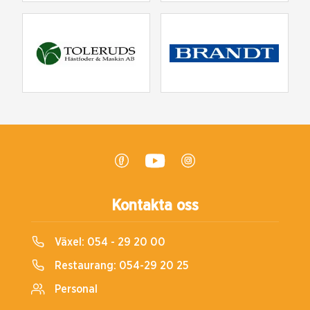
Kontakta oss
Växel:
054 - 29 20 00
Restaurang:
054-29 20 25
Personal