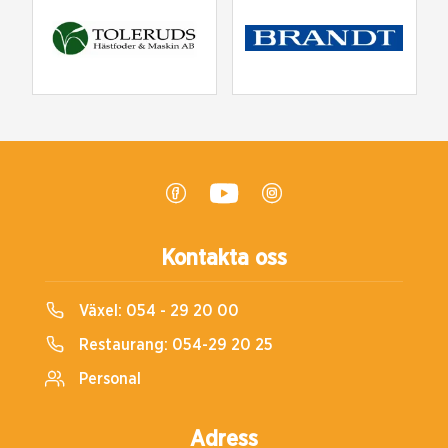
Kontakta oss
Växel:
054 - 29 20 00
Restaurang:
054-29 20 25
Personal
Adress