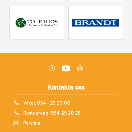
Kontakta oss
Växel:
054 - 29 20 00
Restaurang:
054-29 20 25
Personal