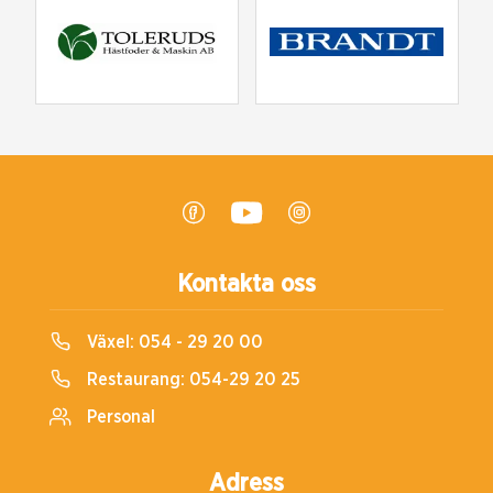
Kontakta oss
Växel:
054 - 29 20 00
Restaurang:
054-29 20 25
Personal
Adress