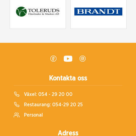
Kontakta oss
Växel:
054 - 29 20 00
Restaurang:
054-29 20 25
Personal
Adress