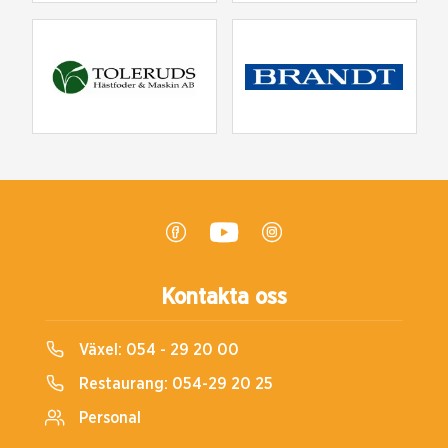
Kontakta oss
Växel:
054 - 29 20 00
Restaurang:
054-29 20 25
Personal