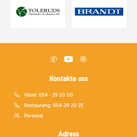
Kontakta oss
Växel:
054 - 29 20 00
Restaurang:
054-29 20 25
Personal
Adress